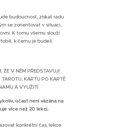
 bude budoucnost, získat radu
m se zorientovat v situaci,
rovni. K tomu všemu slouží
a tobě, k čemu je budeš
M, ŽE V NĚM PŘEDSTAVUJI
 TAROTU, KARTU PO KARTĚ
NAMU A VYUŽITÍ.
koliv, účast není vázána na
je více než 20 lekcí.
razovat konkrétní čas, lekce