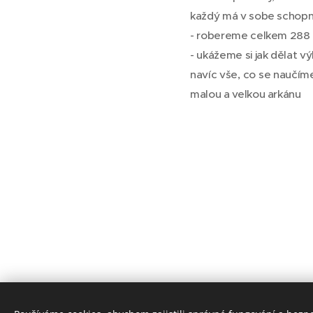
každý má v sobe schopnos
- robereme celkem 288 ka
- ukážeme si jak dělat v
navíc vše, co se naučíme
malou a velkou arkánu