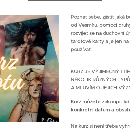
Poznat sebe, zjistit jaká
od Vesmíru, pomoci druhý
rozvíjet se na duchovní ú
tarotové karty a je jen n
používat.
KURZ JE VÝJIMEČNÝ I TÍ
NĚKOLIK RŮZNÝCH TYPŮ
A MLUVÍM O JEJICH VÝZ
Kurz můžete zakoupit kdy
konkrétní datum a obsahu
Na kurz si není třeba vyh