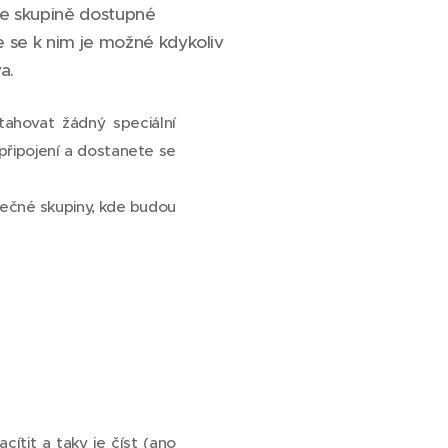
ve skupině dostupné
 se k nim je možné kdykoliv
a.
tahovat žádný speciální
připojení a dostanete se
lečné skupiny, kde budou
acítit a taky je číst (ano