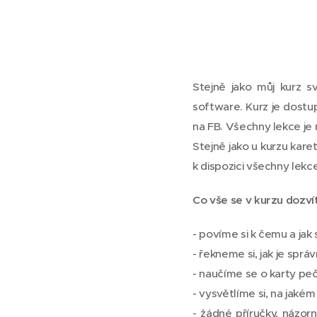
Stejně jako můj kurz s
software. Kurz je dostu
na FB. Všechny lekce je
Stejně jako u kurzu kar
k dispozici všechny lekc
Co vše se v kurzu dozví
- povíme si k čemu a jak 
- řekneme si, jak je spr
- naučíme se o karty pe
- vysvětlíme si, na jakém 
- žádné příručky, názorně