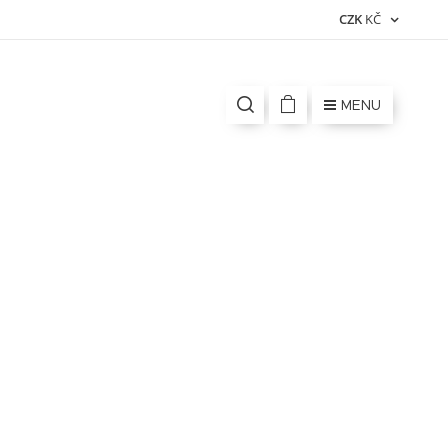
CZK
KČ
MENU