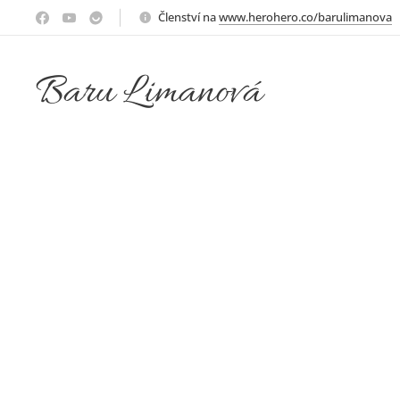
Členství na
www.herohero.co/barulimanova
Baru Limanová