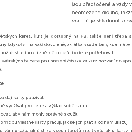
jsou předtočené a vždy 
neomezeně dlouho, takže
vrátit či je shlédnout znov
větských karet, kurz je dostupný na FB, takže není třeba s
pný kdykoliv i na vaší dovolené, zkrátka všude tam, kde máte 
 možné shlédnout i zpětně kolikrát budete potřebovat.
et světských budete po uhrazení částky za kurz pozvání do spo
e.
te:
se dají karty používat
ávně využívat pro sebe a výklad sobě sama
čovat, aby nám mohly správně sloužit
principu vlastně karty pracují, jak se jich ptát a co nám ukazují
 vám ukážu, jak číst ze všech tarotů intuitivně, jak si karty n