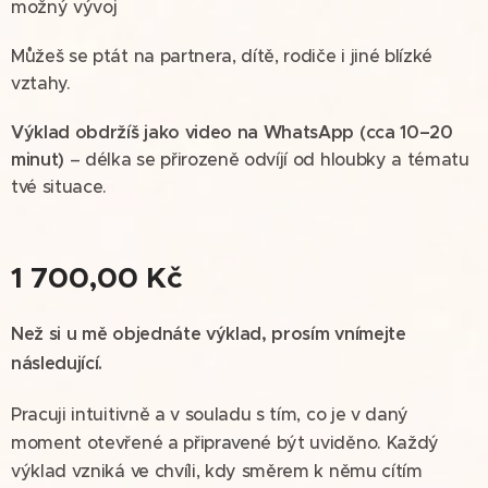
možný vývoj
Můžeš se ptát na partnera, dítě, rodiče i jiné blízké
vztahy.
Výklad obdržíš jako video na WhatsApp (cca 10–20
minut)
– délka se přirozeně odvíjí od hloubky a tématu
tvé situace.
1 700,00
Kč
Než si u mě objednáte výklad, prosím vnímejte
následující.
Pracuji intuitivně a v souladu s tím, co je v daný
moment otevřené a připravené být uviděno. Každý
výklad vzniká ve chvíli, kdy směrem k němu cítím