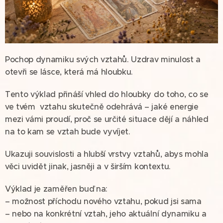
Pochop dynamiku svých vztahů. Uzdrav minulost a
otevři se lásce, která má hloubku.
Tento výklad přináší vhled do hloubky do toho, co se
ve tvém vztahu skutečně odehrává – jaké energie
mezi vámi proudí, proč se určité situace dějí a náhled
na to kam se vztah bude vyvíjet.
Ukazuji souvislosti a hlubší vrstvy vztahů, abys mohla
věci uvidět jinak, jasněji a v širším kontextu.
Výklad je zaměřen buď na:
– možnost příchodu nového vztahu, pokud jsi sama
– nebo na konkrétní vztah, jeho aktuální dynamiku a